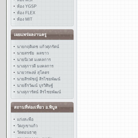
ห้อง YGSP
ห้อง FLEX
ห้อง MIT
เผยแพร่ผลงานครู
นายกฤติเดช แก้วศุภรัตน์
นายสรชัย ผลขาว
นายนิเวศ มงคลการ
นางสุภาวดี มงคลการ
นายวรพงษ์ สุโคตร
นายสิรพัชญ์ สิรไชยพัฒน์
นายธีรวัฒน์ บุรวิศิษฐ์
นางสุภารัตน์ สิรไชยพัฒน์
สถานที่ท่องเที่ยว อ.พิบูล
แก่งสะพือ
วัดภูเขาแก้ว
วัดดอนธาตุ