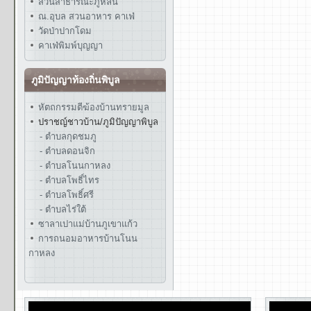
สวนสาธารณะภูหล่น
ณ.อุบล สวนอาหาร คาเฟ่
วัดป่าปากโดม
คาเฟ่พิมพ์บุญญา
ภูมิปัญญาท้องถิ่นพิบูล
หัตถกรรมตีฆ้องบ้านทรายมูล
ปราชญ์ชาวบ้าน/ภูมิปัญญาพิบูล
- ตำบลกุดชมภู
- ตำบลดอนจิก
- ตำบลโนนกาหลง
- ตำบลโพธิ์ไทร
- ตำบลโพธิ์ศรี
- ตำบลไร่ใต้
ซาลาเปาแม่บ้านภูเขาแก้ว
การถนอมอาหารบ้านโนน
กาหลง