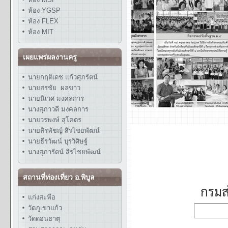
ห้อง YGSP
ห้อง FLEX
ห้อง MIT
เผยแพร่ผลงานครู
นายกฤติเดช แก้วศุภรัตน์
นายสรชัย ผลขาว
นายนิเวศ มงคลการ
นางสุภาวดี มงคลการ
นายวรพงษ์ สุโคตร
นายสิรพัชญ์ สิรไชยพัฒน์
นายธีรวัฒน์ บุรวิศิษฐ์
นางสุภารัตน์ สิรไชยพัฒน์
สถานที่ท่องเที่ยว อ.พิบูล
แก่งสะพือ
วัดภูเขาแก้ว
วัดดอนธาตุ