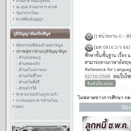
สวนสาธารณะภูหล่น
ณ.อุบล สวนอาหาร คาเฟ่
วัดป่าปากโดม
คาเฟ่พิมพ์บุญญา
ภูมิปัญญาท้องถิ่นพิบูล
หัตถกรรมตีฆ้องบ้านทรายมูล
ปราชญ์ชาวบ้าน/ภูมิปัญญาพิบูล
- ตำบลกุดชมภู
- ตำบลดอนจิก
- ตำบลโนนกาหลง
- ตำบลโพธิ์ไทร
- ตำบลโพธิ์ศรี
- ตำบลไร่ใต้
ซาลาเปาแม่บ้านภูเขาแก้ว
การถนอมอาหารบ้านโนน
กาหลง