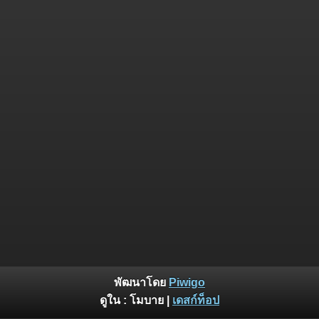
พัฒนาโดย
Piwigo
ดูใน :
โมบาย
|
เดสก์ท็อป