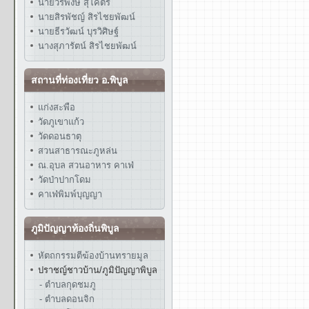
นายวรพงษ์ สุโคตร
นายสิรพัชญ์ สิรไชยพัฒน์
นายธีรวัฒน์ บุรวิศิษฐ์
นางสุภารัตน์ สิรไชยพัฒน์
สถานที่ท่องเที่ยว อ.พิบูล
แก่งสะพือ
วัดภูเขาแก้ว
วัดดอนธาตุ
สวนสาธารณะภูหล่น
ณ.อุบล สวนอาหาร คาเฟ่
วัดป่าปากโดม
คาเฟ่พิมพ์บุญญา
ภูมิปัญญาท้องถิ่นพิบูล
หัตถกรรมตีฆ้องบ้านทรายมูล
ปราชญ์ชาวบ้าน/ภูมิปัญญาพิบูล
- ตำบลกุดชมภู
- ตำบลดอนจิก