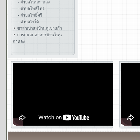
- ตำบลโนนกาหลง
- ตำบลโพธิ์ไทร
- ตำบลโพธิ์ศรี
- ตำบลไร่ใต้
ซาลาเปาแม่บ้านภูเขาแก้ว
การถนอมอาหารบ้านโนน
กาหลง