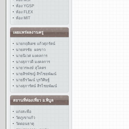
ห้อง YGSP
ห้อง FLEX
ห้อง MIT
เผยแพร่ผลงานครู
นายกฤติเดช แก้วศุภรัตน์
นายสรชัย ผลขาว
นายนิเวศ มงคลการ
นางสุภาวดี มงคลการ
นายวรพงษ์ สุโคตร
นายสิรพัชญ์ สิรไชยพัฒน์
นายธีรวัฒน์ บุรวิศิษฐ์
นางสุภารัตน์ สิรไชยพัฒน์
สถานที่ท่องเที่ยว อ.พิบูล
แก่งสะพือ
วัดภูเขาแก้ว
วัดดอนธาตุ