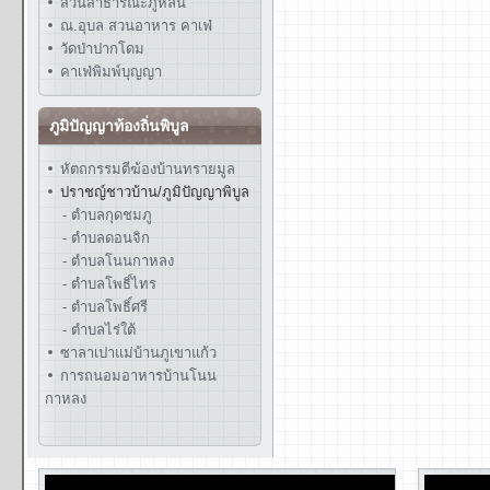
สวนสาธารณะภูหล่น
ณ.อุบล สวนอาหาร คาเฟ่
วัดป่าปากโดม
คาเฟ่พิมพ์บุญญา
ภูมิปัญญาท้องถิ่นพิบูล
หัตถกรรมตีฆ้องบ้านทรายมูล
ปราชญ์ชาวบ้าน/ภูมิปัญญาพิบูล
- ตำบลกุดชมภู
- ตำบลดอนจิก
- ตำบลโนนกาหลง
- ตำบลโพธิ์ไทร
- ตำบลโพธิ์ศรี
- ตำบลไร่ใต้
ซาลาเปาแม่บ้านภูเขาแก้ว
การถนอมอาหารบ้านโนน
กาหลง