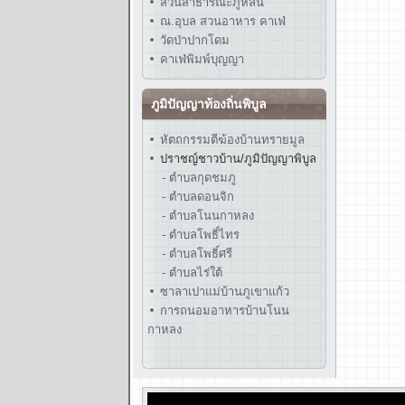
สวนสาธารณะภูหล่น
ณ.อุบล สวนอาหาร คาเฟ่
วัดป่าปากโดม
คาเฟ่พิมพ์บุญญา
ภูมิปัญญาท้องถิ่นพิบูล
หัตถกรรมตีฆ้องบ้านทรายมูล
ปราชญ์ชาวบ้าน/ภูมิปัญญาพิบูล
- ตำบลกุดชมภู
- ตำบลดอนจิก
- ตำบลโนนกาหลง
- ตำบลโพธิ์ไทร
- ตำบลโพธิ์ศรี
- ตำบลไร่ใต้
ซาลาเปาแม่บ้านภูเขาแก้ว
การถนอมอาหารบ้านโนน
กาหลง