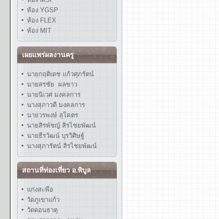
ห้อง YGSP
ห้อง FLEX
ห้อง MIT
เผยแพร่ผลงานครู
นายกฤติเดช แก้วศุภรัตน์
นายสรชัย ผลขาว
นายนิเวศ มงคลการ
นางสุภาวดี มงคลการ
นายวรพงษ์ สุโคตร
นายสิรพัชญ์ สิรไชยพัฒน์
นายธีรวัฒน์ บุรวิศิษฐ์
นางสุภารัตน์ สิรไชยพัฒน์
สถานที่ท่องเที่ยว อ.พิบูล
แก่งสะพือ
วัดภูเขาแก้ว
วัดดอนธาตุ