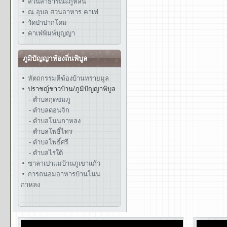
สวนสาธารณะภูหล่น
ณ.อุบล สวนอาหาร คาเฟ่
วัดป่าปากโดม
คาเฟ่พิมพ์บุญญา
ภูมิปัญญาท้องถิ่นพิบูล
หัตถกรรมตีฆ้องบ้านทรายมูล
ปราชญ์ชาวบ้าน/ภูมิปัญญาพิบูล
- ตำบลกุดชมภู
- ตำบลดอนจิก
- ตำบลโนนกาหลง
- ตำบลโพธิ์ไทร
- ตำบลโพธิ์ศรี
- ตำบลไร่ใต้
ซาลาเปาแม่บ้านภูเขาแก้ว
การถนอมอาหารบ้านโนน
กาหลง