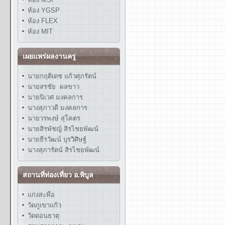
ห้อง YGSP
ห้อง FLEX
ห้อง MIT
เผยแพร่ผลงานครู
นายกฤติเดช แก้วศุภรัตน์
นายสรชัย ผลขาว
นายนิเวศ มงคลการ
นางสุภาวดี มงคลการ
นายวรพงษ์ สุโคตร
นายสิรพัชญ์ สิรไชยพัฒน์
นายธีรวัฒน์ บุรวิศิษฐ์
นางสุภารัตน์ สิรไชยพัฒน์
สถานที่ท่องเที่ยว อ.พิบูล
แก่งสะพือ
วัดภูเขาแก้ว
วัดดอนธาตุ