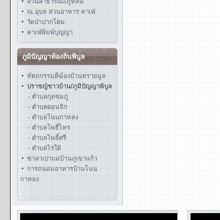
สวนสาธารณะภูหล่น
ณ.อุบล สวนอาหาร คาเฟ่
วัดป่าปากโดม
คาเฟ่พิมพ์บุญญา
ภูมิปัญญาท้องถิ่นพิบูล
หัตถกรรมตีฆ้องบ้านทรายมูล
ปราชญ์ชาวบ้าน/ภูมิปัญญาพิบูล
- ตำบลกุดชมภู
- ตำบลดอนจิก
- ตำบลโนนกาหลง
- ตำบลโพธิ์ไทร
- ตำบลโพธิ์ศรี
- ตำบลไร่ใต้
ซาลาเปาแม่บ้านภูเขาแก้ว
การถนอมอาหารบ้านโนน
กาหลง