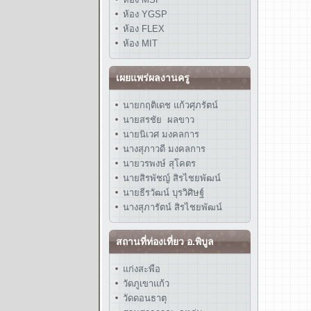
ห้อง YGSP
ห้อง FLEX
ห้อง MIT
เผยแพร่ผลงานครู
นายกฤติเดช แก้วศุภรัตน์
นายสรชัย ผลขาว
นายนิเวศ มงคลการ
นางสุภาวดี มงคลการ
นายวรพงษ์ สุโคตร
นายสิรพัชญ์ สิรไชยพัฒน์
นายธีรวัฒน์ บุรวิศิษฐ์
นางสุภารัตน์ สิรไชยพัฒน์
สถานที่ท่องเที่ยว อ.พิบูล
แก่งสะพือ
วัดภูเขาแก้ว
วัดดอนธาตุ