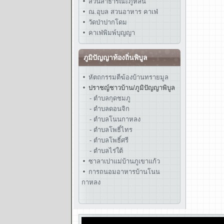
สวนสาธารณะภูหล่น
ณ.อุบล สวนอาหาร คาเฟ่
วัดป่าปากโดม
คาเฟ่พิมพ์บุญญา
ภูมิปัญญาท้องถิ่นพิบูล
หัตถกรรมตีฆ้องบ้านทรายมูล
ปราชญ์ชาวบ้าน/ภูมิปัญญาพิบูล
- ตำบลกุดชมภู
- ตำบลดอนจิก
- ตำบลโนนกาหลง
- ตำบลโพธิ์ไทร
- ตำบลโพธิ์ศรี
- ตำบลไร่ใต้
ซาลาเปาแม่บ้านภูเขาแก้ว
การถนอมอาหารบ้านโนน
กาหลง