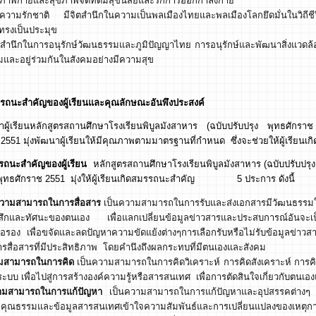
ขภาพกายและสุขภาพจิตที่ดีมีสุขนิสัยและรักการออกกำลังกาย
ีความรักชาติ มีจิตสำนึกในความเป็นพลเมืองไทยและพลเมืองโลกยึดมั่นในวิถ
์ทรงเป็นประมุข
ตสำนึกในการอนุรักษ์วัฒนธรรมและภูมิปัญญาไทย การอนุรักษ์และพัฒนาสิ่งแวดล้อม
มและอยู่ร่วมกันในสังคมอย่างมีความสุข
รถนะสำคัญของผู้เรียนและคุณลักษณะอันพึงประสงค์
ผู้เรียนหลักสูตรสถานศึกษาโรงเรียนพิบูลมังสาหาร (ฉบับปรับปรุง พุทธศักร
2551 มุ่งพัฒนาผู้เรียนให้มีคุณภาพตามมาตรฐานที่กำหนด ซึ่งจะช่วยให้ผู้เรียน
รถนะสำคัญของผู้เรียน
หลักสูตรสถานศึกษาโรงเรียนพิบูลมังสาหาร (ฉบับปรับปรุ
น พุทธศักราช 2551 มุ่งให้ผู้เรียนเกิดสมรรถนะสำคัญ 5 ประการ ดังนี้
วามสามารถในการสื่อสาร
เป็นความสามารถในการรับและส่งเอกสารมีวัฒนธรรมใ
้สึกและทัศนะของตนเอง เพื่อแลกเปลี่ยนข้อมูลข่าวสารและประสบการณ์อันจะเ
่อรอง เพื่อขจัดและลดปัญหาความขัดแย้งต่างๆการเลือกรับหรือไม่รับข้อมูลข่า
การสื่อสารที่มีประสิทธิภาพ โดยคำนึงถึงผลกระทบที่มีตนเองและสังคม
มสามารถในการคิด
เป็นความสามารถในการคิดวิเคราะห์ การคิดสังเคราะห์ การค
ระบบ เพื่อไปสู่การสร้างองค์ความรู้หรือสารสนเทศ เพื่อการตัดสินใจเกี่ยวกับตน
ามสามารถในการแก้ปัญหา
เป็นความสามารถในการแก้ปัญหาและอุปสรรคต่างๆ ที
 คุณธรรมและข้อมูลสารสนเทศเข้าใจความสัมพันธ์และการเปลี่ยนแปลงของเหตุการ