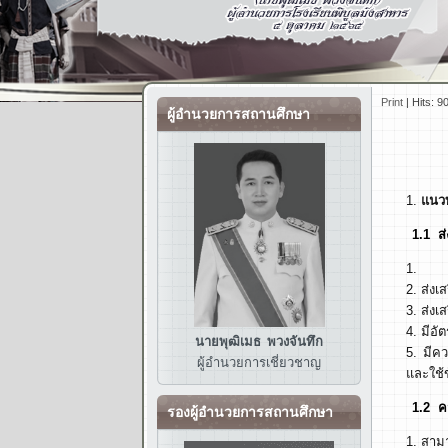
Print
|
Hits: 9
ผู้อำนวยการสถานศึกษา
แนวท
1.1 ส่งเส
ส่งเ
ส่งเ
ส่งเ
มีอั
นายพุฒิเมธ พวงจันทึก
มีคว
ผู้อำนวยการ
เชี่ยวชาญ
และใช้ข
1.2 ความ
รองผู้อำนวยการสถานศึกษา
สามา