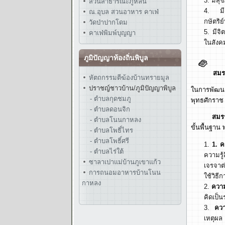
มีสุ
สวนสาธารณะภูหล่น
ม
ณ.อุบล สวนอาหาร คาเฟ่
กษัตริย
วัดป่าปากโดม
มีจิ
คาเฟ่พิมพ์บุญญา
ในสังค
ภูมิปัญญาท้องถิ่นพิบูล
สมร
หัตถกรรมตีฆ้องบ้านทรายมูล
ปราชญ์ชาวบ้าน/ภูมิปัญญาพิบูล
ในการพัฒนา
- ตำบลกุดชมภู
พุทธศักราช 
- ตำบลดอนจิก
สมร
- ตำบลโนนกาหลง
ขั้นพื้นฐา
- ตำบลโพธิ์ไทร
- ตำบลโพธิ์ศรี
1.
ค
- ตำบลไร่ใต้
ความรู
ซาลาเปาแม่บ้านภูเขาแก้ว
เจรจาต
การถนอมอาหารบ้านโนน
ใช้วิธี
กาหลง
ควา
คิดเป็น
คว
เหตุผล