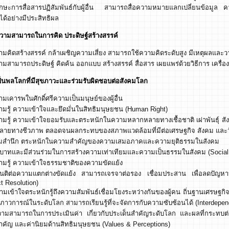
ักษะการสื่อสารปฏิสัมพันธ์กับผู้อื่น สามารถสื่อความหมายแลกเปลี่ยนข้อมูล ความค
นได้อย่างมีประสิทธิผล
ามารถในการคิด ประดิษฐ์สร้างสรรค์
ามคิดสร้างสรรค์ กล้าเผชิญความเสี่ยง สามารถใช้ความคิดระดับสูง มีเหตุผลและว
ามสามารถประดิษฐ์ คิดค้น ออกแบบ สร้างสรรค์ สื่อสาร เผยแพร่ด้วยวิธีการ เครื่
ลโลกที่มีสุขภาวะและร่วมรับผิดชอบต่อสังคมโลก
ามเคารพในศักดิ์ศรีความเป็นมนุษย์ของผู้อื่น
ามรู้ ความเข้าใจและยึดมั่นในสิทธิมนุษยชน (Human Right)
ามรู้ ความเข้าใจยอมรับและตระหนักในความหลากหลายทางเชื้อชาติ เผ่าพันธุ์ 
ายทางชีวภาพ ตลอดจนผลกระทบของสภาพแวดล้อมที่มีต่อเศรษฐกิจ สังคม และวั
มสำนึก ตระหนักในความสำคัญของความเสมอภาคและความยุติธรรมในสังคม
บาทและมีส่วนร่วมในการสร้างความเท่าเทียมและความเป็นธรรมในสังคม (Social 
ามรู้ ความเข้าใจธรรมชาติของความขัดแย้ง
ขันติต่อความแตกต่างขัดแย้ง สามารถเจรจาต่อรอง เชื่อมประสาน เพื่อลดปัญ
ct Resolution)
ามเข้าใจตระหนักรู้ถึงความสัมพันธ์เชื่อมโยงระหว่างกันของผู้คน ถิ่นฐานเศรษฐกิจ 
สภาวการณ์ในระดับโลก สามารถเรียนรู้ที่จะจัดการกับความซับซ้อนได้ (Interdepe
วามสามารถในการประเมินค่า เกี่ยวกับประเด็นสำคัญระดับโลก และผลที่กระทบต่อเ
คัญ และค่านิยมด้านสิทธิมนุษยชน (Values & Perceptions)