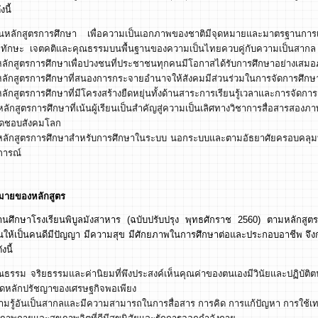
นี้
็นหลักสูตรการศึกษา เพื่อความเป็นเอกภาพของชาติมีจุดหมายและมาตรฐานการเรี
้ ทักษะ เจตคติและคุณธรรมบนพื้นฐานของความเป็นไทยควบคู่กับความเป็นสากล
หลักสูตรการศึกษาเพื่อปวงชนที่ประชาชนทุกคนมีโอกาสได้รับการศึกษาอย่างเส
หลักสูตรการศึกษาที่สนองการกระจายอำนาจให้สังคมมีส่วนร่วมในการจัดการศึก
หลักสูตรการศึกษาที่มีโครงสร้างยืดหยุ่นทั้งด้านสาระการเรียนรู้เวลาและการจัดการเร
หลักสูตรการศึกษาที่เน้นผู้เรียนเป็นสำคัญสู่ความเป็นเลิศทางวิชาการสื่อสารสอง
ผิดชอบสังคมโลก
นหลักสูตรการศึกษาสำหรับการศึกษาในระบบ นอกระบบและตามอัธยาศัยครอบคลุมทุ
การณ์
มายของหลักสูตร
านศึกษาโรงเรียนพิบูลมังสาหาร (ฉบับปรับปรุง พุทธศักราช 2560) ตามหลักสูตร
ยนให้เป็นคนดีมีปัญญา มีความสุข มีศักยภาพในการศึกษาต่อและประกอบอาชีพ จึงกำห
งนี้
ุณธรรม จริยธรรมและค่านิยมที่พึงประสงค์เห็นคุณค่าของตนเองมีวินัยและปฏิบ
ยึดหลักปรัชญาของเศรษฐกิจพอเพียง
ามรู้อันเป็นสากลและมีความสามารถในการสื่อสาร การคิด การแก้ปัญหา การใช้เท