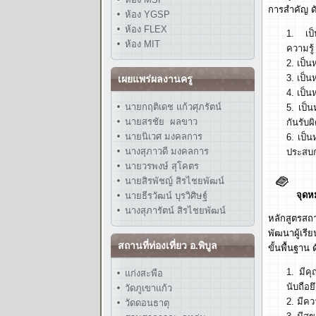
การสำคัญ ดัง
ห้อง YGSP
ห้อง FLEX
เป
ห้อง MIT
ความรู
เป็น
เป็น
เผยแพร่ผลงานครู
เป็น
นายกฤติเดช แก้วศุภรัตน์
เป็น
นายสรชัย ผลขาว
กันรับ
นายนิเวศ มงคลการ
เป็
นางสุภาวดี มงคลการ
ประสบ
นายวรพงษ์ สุโคตร
นายสิรพัชญ์ สิรไชยพัฒน์
จุดห
นายธีรวัฒน์ บุรวิศิษฐ์
นางสุภารัตน์ สิรไชยพัฒน์
หลักสูตรสถ
พัฒนาผู้เรี
สถานที่ท่องเที่ยว อ.พิบูล
ขั้นพื้นฐาน ดั
มีค
แก่งสะพือ
นับถือ
วัดภูเขาแก้ว
มีคว
วัดดอนธาตุ