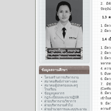
มีท
ปัจจุบั
1.3 ความส
มีคว
มีคว
1.4 เป็นพ
มีคว
มีคว
มีคว
หลากหล
ควา
ข้อมูลสถานศึกษา
มีบท
โครงสร้างการบริหารงาน
มีคว
สมาคมศิษย์เก่าเทา-แดง
มี
สมาคมผู้ปกครองและครู
(Confli
โรงเรียน
มีคว
ข้อมูลบุคลากร
กฎระเบียบและแนวปฏิบัติ
เข้าใจ
ฝ่ายบริหารงานวิชาการ
มีค
ฝ่ายบริหารงานทั่วไป
ความสำ
ฝ่ายอำนวยการและงบประมาณ