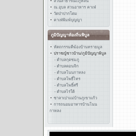
สวนสาธารณะภูหล่น
ณ.อุบล สวนอาหาร คาเฟ่
วัดป่าปากโดม
คาเฟ่พิมพ์บุญญา
ภูมิปัญญาท้องถิ่นพิบูล
หัตถกรรมตีฆ้องบ้านทรายมูล
ปราชญ์ชาวบ้าน/ภูมิปัญญาพิบูล
- ตำบลกุดชมภู
- ตำบลดอนจิก
- ตำบลโนนกาหลง
- ตำบลโพธิ์ไทร
- ตำบลโพธิ์ศรี
- ตำบลไร่ใต้
ซาลาเปาแม่บ้านภูเขาแก้ว
การถนอมอาหารบ้านโนน
กาหลง