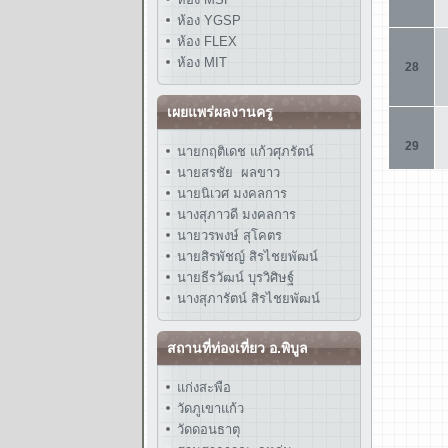
ห้อง YGSP
ห้อง FLEX
ห้อง MIT
เผยแพร่ผลงานครู
นายกฤติเดช แก้วศุภรัตน์
นายสรชัย ผลขาว
นายนิเวศ มงคลการ
นางสุภาวดี มงคลการ
นายวรพงษ์ สุโคตร
นายสิรพัชญ์ สิรไชยพัฒน์
นายธีรวัฒน์ บุรวิศิษฐ์
นางสุภารัตน์ สิรไชยพัฒน์
สถานที่ท่องเที่ยว อ.พิบูล
แก่งสะพือ
วัดภูเขาแก้ว
วัดดอนธาตุ