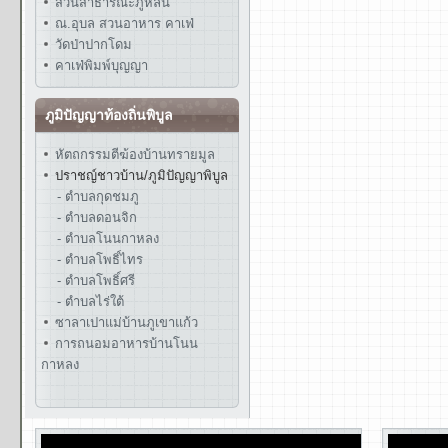
สวนสาธารณะภูหล่น
ณ.อุบล สวนอาหาร คาเฟ่
วัดป่าปากโดม
คาเฟ่พิมพ์บุญญา
ภูมิปัญญาท้องถิ่นพิบูล
หัตถกรรมตีฆ้องบ้านทรายมูล
ปราชญ์ชาวบ้าน/ภูมิปัญญาพิบูล
- ตำบลกุดชมภู
- ตำบลดอนจิก
- ตำบลโนนกาหลง
- ตำบลโพธิ์ไทร
- ตำบลโพธิ์ศรี
- ตำบลไร่ใต้
ซาลาเปาแม่บ้านภูเขาแก้ว
การถนอมอาหารบ้านโนน
กาหลง