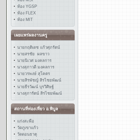
ห้อง YGSP
ห้อง FLEX
ห้อง MIT
เผยแพร่ผลงานครู
นายกฤติเดช แก้วศุภรัตน์
นายสรชัย ผลขาว
นายนิเวศ มงคลการ
นางสุภาวดี มงคลการ
นายวรพงษ์ สุโคตร
นายสิรพัชญ์ สิรไชยพัฒน์
นายธีรวัฒน์ บุรวิศิษฐ์
นางสุภารัตน์ สิรไชยพัฒน์
สถานที่ท่องเที่ยว อ.พิบูล
แก่งสะพือ
วัดภูเขาแก้ว
วัดดอนธาตุ