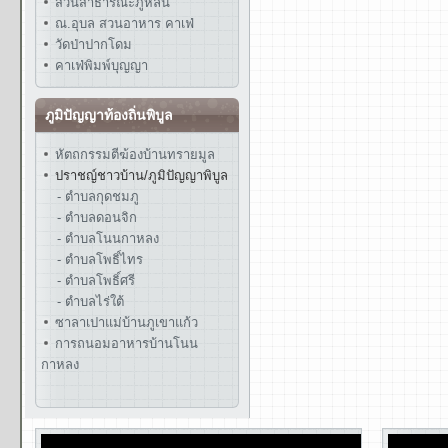
สวนสาธารณะภูหล่น
ณ.อุบล สวนอาหาร คาเฟ่
วัดป่าปากโดม
คาเฟ่พิมพ์บุญญา
ภูมิปัญญาท้องถิ่นพิบูล
หัตถกรรมตีฆ้องบ้านทรายมูล
ปราชญ์ชาวบ้าน/ภูมิปัญญาพิบูล
- ตำบลกุดชมภู
- ตำบลดอนจิก
- ตำบลโนนกาหลง
- ตำบลโพธิ์ไทร
- ตำบลโพธิ์ศรี
- ตำบลไร่ใต้
ซาลาเปาแม่บ้านภูเขาแก้ว
การถนอมอาหารบ้านโนน
กาหลง