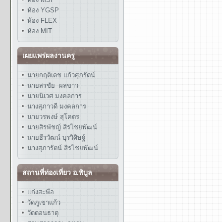
ห้อง YGSP
ห้อง FLEX
ห้อง MIT
เผยแพร่ผลงานครู
นายกฤติเดช แก้วศุภรัตน์
นายสรชัย ผลขาว
นายนิเวศ มงคลการ
นางสุภาวดี มงคลการ
นายวรพงษ์ สุโคตร
นายสิรพัชญ์ สิรไชยพัฒน์
นายธีรวัฒน์ บุรวิศิษฐ์
นางสุภารัตน์ สิรไชยพัฒน์
สถานที่ท่องเที่ยว อ.พิบูล
แก่งสะพือ
วัดภูเขาแก้ว
วัดดอนธาตุ