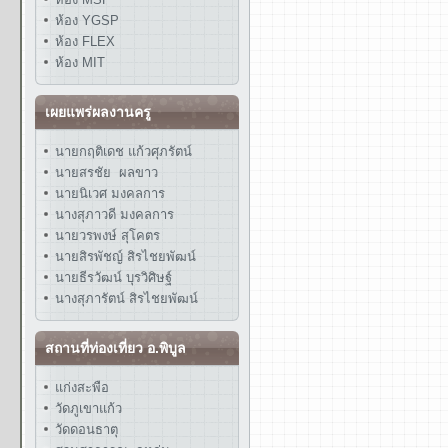
ห้อง YGSP
ห้อง FLEX
ห้อง MIT
เผยแพร่ผลงานครู
นายกฤติเดช แก้วศุภรัตน์
นายสรชัย ผลขาว
นายนิเวศ มงคลการ
นางสุภาวดี มงคลการ
นายวรพงษ์ สุโคตร
นายสิรพัชญ์ สิรไชยพัฒน์
นายธีรวัฒน์ บุรวิศิษฐ์
นางสุภารัตน์ สิรไชยพัฒน์
สถานที่ท่องเที่ยว อ.พิบูล
แก่งสะพือ
วัดภูเขาแก้ว
วัดดอนธาตุ