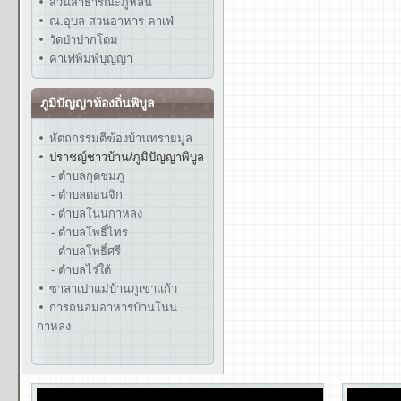
สวนสาธารณะภูหล่น
ณ.อุบล สวนอาหาร คาเฟ่
วัดป่าปากโดม
คาเฟ่พิมพ์บุญญา
ภูมิปัญญาท้องถิ่นพิบูล
หัตถกรรมตีฆ้องบ้านทรายมูล
ปราชญ์ชาวบ้าน/ภูมิปัญญาพิบูล
- ตำบลกุดชมภู
- ตำบลดอนจิก
- ตำบลโนนกาหลง
- ตำบลโพธิ์ไทร
- ตำบลโพธิ์ศรี
- ตำบลไร่ใต้
ซาลาเปาแม่บ้านภูเขาแก้ว
การถนอมอาหารบ้านโนน
กาหลง