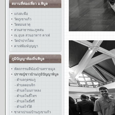
สถานที่ท่องเที่ยว อ.พิบูล
แก่งสะพือ
วัดภูเขาแก้ว
วัดดอนธาตุ
สวนสาธารณะภูหล่น
ณ.อุบล สวนอาหาร คาเฟ่
วัดป่าปากโดม
คาเฟ่พิมพ์บุญญา
ภูมิปัญญาท้องถิ่นพิบูล
หัตถกรรมตีฆ้องบ้านทรายมูล
ปราชญ์ชาวบ้าน/ภูมิปัญญาพิบูล
- ตำบลกุดชมภู
- ตำบลดอนจิก
- ตำบลโนนกาหลง
- ตำบลโพธิ์ไทร
- ตำบลโพธิ์ศรี
- ตำบลไร่ใต้
ซาลาเปาแม่บ้านภูเขาแก้ว