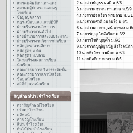
2.นางสาวธัญธร ผลดี ม.5/6
สมาคมศิษย์เก่าเทา-แดง
สมาคมผู้ปกครองและครู
3.นางสาวพชรมน ตาเเหวน ม.5/9
โรงเรียน
4.นางสาวอัจฉรียา พรมลาย ม.5/1
ข้อมูลบุคลากร
5.นางสาวยศวดี ถนอมใจ ม.6/1
กฎระเบียบและแนวปฏิบัติ
ฝ่ายบริหารงานวิชาการ
6.นางสาวผกากาญจน์ ผาทอง ม.6
ฝ่ายบริหารงานทั่วไป
7.นายวรัญญู โกศัลวิตร ม.6/2
ฝ่ายอำนวยการและงบประมาณ
8.นายวรโชติ บุญค้ำ ม.6/2
ฝ่ายบริหารงานกิจการนักเรียน
หลักสูตรสถานศึกษา
9.นางสาวกัญญ์ญาณัฐ ธีรโรจน์ภักด
หลักสูตร ม.ต้น
10.นายธีรวัชร กาเผือก ม.6/4
หลักสูตร ม.ปลาย
11.นายกิตติกร กะทา ม.6/5
โครงสร้างแผนการเรียน
นักเรียน
คณะกรรมการบริหารระดับชั้น
คณะกรรมการสภานักเรียน
ข้อมูลนักเรียน
สถิติจำนวนนักเรียน
สัญลักษณ์ประจำโรงเรียน
ตราสัญลักษณ์โรงเรียน
ปรัชญาโรงเรียน
คติพจน์
คำขวัญโรงเรียน
สีประจำโรงเรียน
ต้นไม้ประจำโรงเรียน