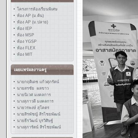
โครงการห้องเรียนพิเศษ
ห้อง AP (ม.ต้น)
ห้อง AP (ม.ปลาย)
ห้อง IEP
ห้อง MSP
ห้อง YGSP
ห้อง FLEX
ห้อง MIT
เผยแพร่ผลงานครู
นายกฤติเดช แก้วศุภรัตน์
นายสรชัย ผลขาว
นายนิเวศ มงคลการ
นางสุภาวดี มงคลการ
นายวรพงษ์ สุโคตร
นายสิรพัชญ์ สิรไชยพัฒน์
นายธีรวัฒน์ บุรวิศิษฐ์
นางสุภารัตน์ สิรไชยพัฒน์