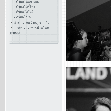
- ตำบลโนนกาหลง
- ตำบลโพธิ์ไทร
- ตำบลโพธิ์ศรี
- ตำบลไร่ใต้
ซาลาเปาแม่บ้านภูเขาแก้ว
การถนอมอาหารบ้านโนน
กาหลง