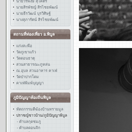
นายวรพงษ์ สุโคตร
นายสิรพัชญ์ สิรไชยพัฒน์
นายธีรวัฒน์ บุรวิศิษฐ์
นางสุภารัตน์ สิรไชยพัฒน์
สถานที่ท่องเที่ยว อ.พิบูล
แก่งสะพือ
วัดภูเขาแก้ว
วัดดอนธาตุ
สวนสาธารณะภูหล่น
ณ.อุบล สวนอาหาร คาเฟ่
วัดป่าปากโดม
คาเฟ่พิมพ์บุญญา
ภูมิปัญญาท้องถิ่นพิบูล
หัตถกรรมตีฆ้องบ้านทรายมูล
ปราชญ์ชาวบ้าน/ภูมิปัญญาพิบูล
- ตำบลกุดชมภู
- ตำบลดอนจิก