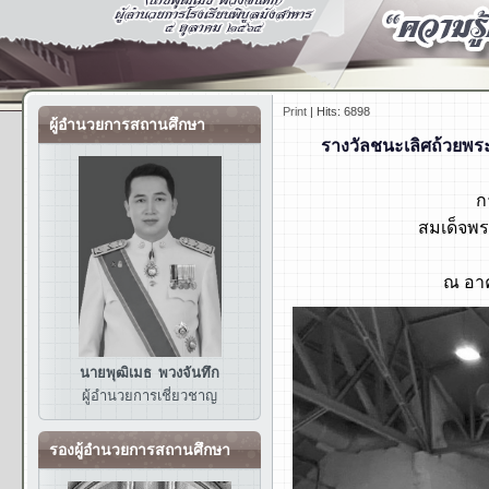
Print
|
Hits: 6898
ผู้อำนวยการสถานศึกษา
รางวัลชนะเลิศถ้วยพ
ก
สมเด็จพร
ณ อาค
นายพุฒิเมธ พวงจันทึก
ผู้อำนวยการ
เชี่ยวชาญ
รองผู้อำนวยการสถานศึกษา