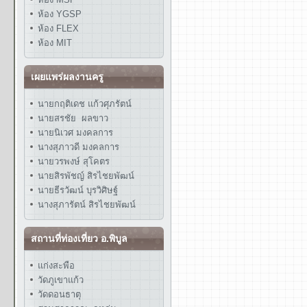
ห้อง YGSP
ห้อง FLEX
ห้อง MIT
เผยแพร่ผลงานครู
นายกฤติเดช แก้วศุภรัตน์
นายสรชัย ผลขาว
นายนิเวศ มงคลการ
นางสุภาวดี มงคลการ
นายวรพงษ์ สุโคตร
นายสิรพัชญ์ สิรไชยพัฒน์
นายธีรวัฒน์ บุรวิศิษฐ์
นางสุภารัตน์ สิรไชยพัฒน์
สถานที่ท่องเที่ยว อ.พิบูล
แก่งสะพือ
วัดภูเขาแก้ว
วัดดอนธาตุ