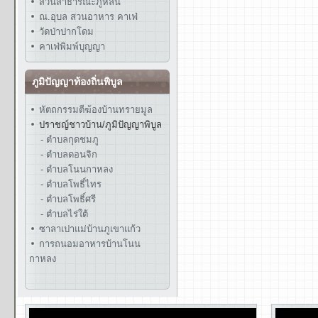
สวนสาธารณะภูหล่น
ณ.อุบล สวนอาหาร คาเฟ่
วัดป่าปากโดม
คาเฟ่พิมพ์บุญญา
ภูมิปัญญาท้องถิ่นพิบูล
หัตถกรรมตีฆ้องบ้านทรายมูล
ปราชญ์ชาวบ้าน/ภูมิปัญญาพิบูล
- ตำบลกุดชมภู
- ตำบลดอนจิก
- ตำบลโนนกาหลง
- ตำบลโพธิ์ไทร
- ตำบลโพธิ์ศรี
- ตำบลไร่ใต้
ซาลาเปาแม่บ้านภูเขาแก้ว
การถนอมอาหารบ้านโนน
กาหลง