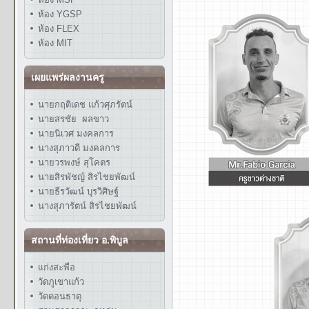
ห้อง YGSP
ห้อง FLEX
ห้อง MIT
เผยแพร่ผลงานครู
นายกฤติเดช แก้วศุภรัตน์
นายสรชัย ผลขาว
นายนิเวศ มงคลการ
นางสุภาวดี มงคลการ
นายวรพงษ์ สุโคตร
นายสิรพัชญ์ สิรไชยพัฒน์
นายธีรวัฒน์ บุรวิศิษฐ์
นางสุภารัตน์ สิรไชยพัฒน์
สถานที่ท่องเที่ยว อ.พิบูล
แก่งสะพือ
วัดภูเขาแก้ว
วัดดอนธาตุ