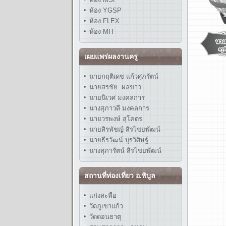
ห้อง YGSP
ห้อง FLEX
ห้อง MIT
เผยแพร่ผลงานครู
นายกฤติเดช แก้วศุภรัตน์
นายสรชัย ผลขาว
นายนิเวศ มงคลการ
นางสุภาวดี มงคลการ
นายวรพงษ์ สุโคตร
นายสิรพัชญ์ สิรไชยพัฒน์
นายธีรวัฒน์ บุรวิศิษฐ์
นางสุภารัตน์ สิรไชยพัฒน์
สถานที่ท่องเที่ยว อ.พิบูล
แก่งสะพือ
วัดภูเขาแก้ว
วัดดอนธาตุ