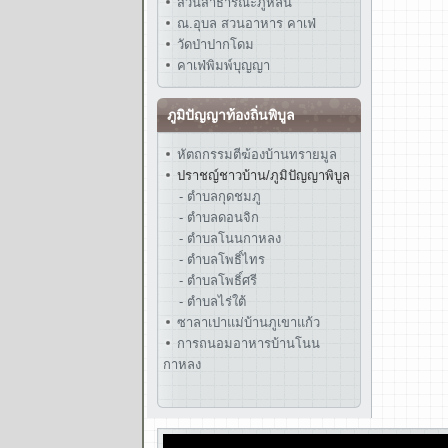
สวนสาธารณะภูหล่น
ณ.อุบล สวนอาหาร คาเฟ่
วัดป่าปากโดม
คาเฟ่พิมพ์บุญญา
ภูมิปัญญาท้องถิ่นพิบูล
หัตถกรรมตีฆ้องบ้านทรายมูล
ปราชญ์ชาวบ้าน/ภูมิปัญญาพิบูล
- ตำบลกุดชมภู
- ตำบลดอนจิก
- ตำบลโนนกาหลง
- ตำบลโพธิ์ไทร
- ตำบลโพธิ์ศรี
- ตำบลไร่ใต้
ซาลาเปาแม่บ้านภูเขาแก้ว
การถนอมอาหารบ้านโนน
กาหลง