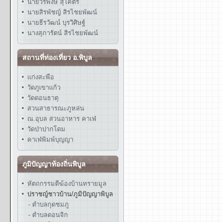
นายวรพงษ์ สุโคตร
นายสิรพัชญ์ สิรไชยพัฒน์
นายธีรวัฒน์ บุรวิศิษฐ์
นางสุภารัตน์ สิรไชยพัฒน์
สถานที่ท่องเที่ยว อ.พิบูล
แก่งสะพือ
วัดภูเขาแก้ว
วัดดอนธาตุ
สวนสาธารณะภูหล่น
ณ.อุบล สวนอาหาร คาเฟ่
วัดป่าปากโดม
คาเฟ่พิมพ์บุญญา
ภูมิปัญญาท้องถิ่นพิบูล
หัตถกรรมตีฆ้องบ้านทรายมูล
ปราชญ์ชาวบ้าน/ภูมิปัญญาพิบูล
- ตำบลกุดชมภู
- ตำบลดอนจิก