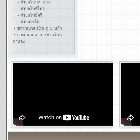
- ตำบลโนนกาหลง
- ตำบลโพธิ์ไทร
- ตำบลโพธิ์ศรี
- ตำบลไร่ใต้
ซาลาเปาแม่บ้านภูเขาแก้ว
การถนอมอาหารบ้านโนน
กาหลง