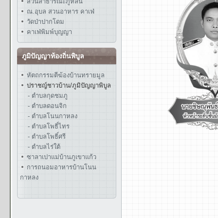
สวนสาธารณะภูหล่น
ณ.อุบล สวนอาหาร คาเฟ่
วัดป่าปากโดม
คาเฟ่พิมพ์บุญญา
ภูมิปัญญาท้องถิ่นพิบูล
หัตถกรรมตีฆ้องบ้านทรายมูล
ปราชญ์ชาวบ้าน/ภูมิปัญญาพิบูล
- ตำบลกุดชมภู
- ตำบลดอนจิก
- ตำบลโนนกาหลง
- ตำบลโพธิ์ไทร
- ตำบลโพธิ์ศรี
- ตำบลไร่ใต้
ซาลาเปาแม่บ้านภูเขาแก้ว
การถนอมอาหารบ้านโนน
กาหลง