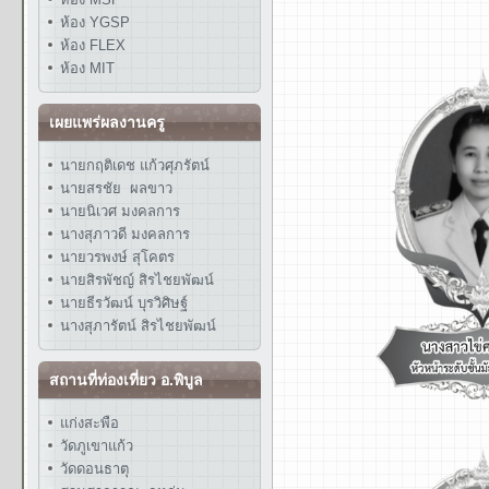
ห้อง YGSP
ห้อง FLEX
ห้อง MIT
เผยแพร่ผลงานครู
นายกฤติเดช แก้วศุภรัตน์
นายสรชัย ผลขาว
นายนิเวศ มงคลการ
นางสุภาวดี มงคลการ
นายวรพงษ์ สุโคตร
นายสิรพัชญ์ สิรไชยพัฒน์
นายธีรวัฒน์ บุรวิศิษฐ์
นางสุภารัตน์ สิรไชยพัฒน์
สถานที่ท่องเที่ยว อ.พิบูล
แก่งสะพือ
วัดภูเขาแก้ว
วัดดอนธาตุ