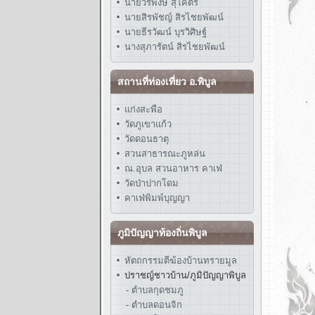
นายวรพงษ์ สุโคตร
นายสิรพัชญ์ สิรไชยพัฒน์
นายธีรวัฒน์ บุรวิศิษฐ์
นางสุภารัตน์ สิรไชยพัฒน์
สถานที่ท่องเที่ยว อ.พิบูล
แก่งสะพือ
วัดภูเขาแก้ว
วัดดอนธาตุ
สวนสาธารณะภูหล่น
ณ.อุบล สวนอาหาร คาเฟ่
วัดป่าปากโดม
คาเฟ่พิมพ์บุญญา
ภูมิปัญญาท้องถิ่นพิบูล
หัตถกรรมตีฆ้องบ้านทรายมูล
ปราชญ์ชาวบ้าน/ภูมิปัญญาพิบูล
- ตำบลกุดชมภู
- ตำบลดอนจิก