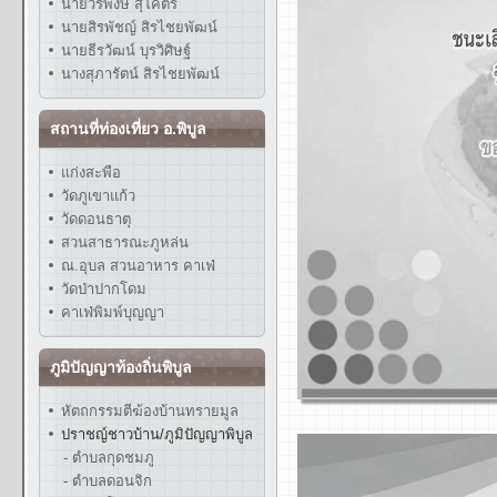
นายวรพงษ์ สุโคตร
นายสิรพัชญ์ สิรไชยพัฒน์
นายธีรวัฒน์ บุรวิศิษฐ์
นางสุภารัตน์ สิรไชยพัฒน์
สถานที่ท่องเที่ยว อ.พิบูล
แก่งสะพือ
วัดภูเขาแก้ว
วัดดอนธาตุ
สวนสาธารณะภูหล่น
ณ.อุบล สวนอาหาร คาเฟ่
วัดป่าปากโดม
คาเฟ่พิมพ์บุญญา
ภูมิปัญญาท้องถิ่นพิบูล
หัตถกรรมตีฆ้องบ้านทรายมูล
ปราชญ์ชาวบ้าน/ภูมิปัญญาพิบูล
- ตำบลกุดชมภู
- ตำบลดอนจิก