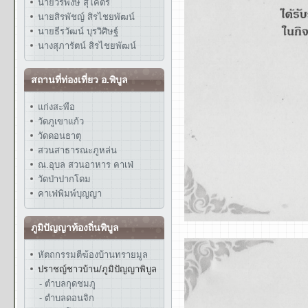
นายวรพงษ์ สุโคตร
นายสิรพัชญ์ สิรไชยพัฒน์
นายธีรวัฒน์ บุรวิศิษฐ์
นางสุภารัตน์ สิรไชยพัฒน์
สถานที่ท่องเที่ยว อ.พิบูล
แก่งสะพือ
วัดภูเขาแก้ว
วัดดอนธาตุ
สวนสาธารณะภูหล่น
ณ.อุบล สวนอาหาร คาเฟ่
วัดป่าปากโดม
คาเฟ่พิมพ์บุญญา
ภูมิปัญญาท้องถิ่นพิบูล
หัตถกรรมตีฆ้องบ้านทรายมูล
ปราชญ์ชาวบ้าน/ภูมิปัญญาพิบูล
- ตำบลกุดชมภู
- ตำบลดอนจิก