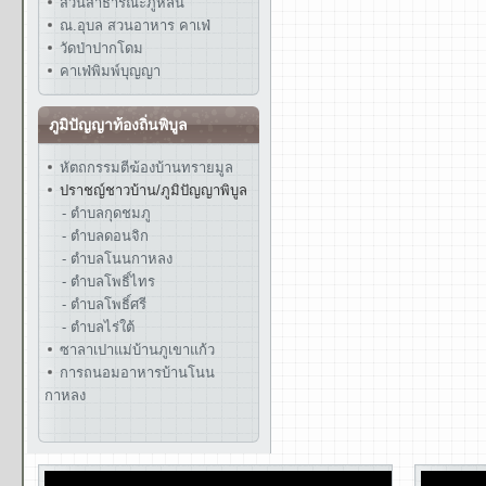
สวนสาธารณะภูหล่น
ณ.อุบล สวนอาหาร คาเฟ่
วัดป่าปากโดม
คาเฟ่พิมพ์บุญญา
ภูมิปัญญาท้องถิ่นพิบูล
หัตถกรรมตีฆ้องบ้านทรายมูล
ปราชญ์ชาวบ้าน/ภูมิปัญญาพิบูล
- ตำบลกุดชมภู
- ตำบลดอนจิก
- ตำบลโนนกาหลง
- ตำบลโพธิ์ไทร
- ตำบลโพธิ์ศรี
- ตำบลไร่ใต้
ซาลาเปาแม่บ้านภูเขาแก้ว
การถนอมอาหารบ้านโนน
กาหลง