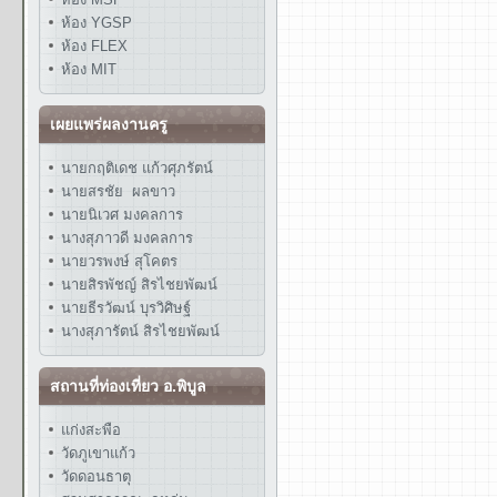
ห้อง YGSP
ห้อง FLEX
ห้อง MIT
เผยแพร่ผลงานครู
นายกฤติเดช แก้วศุภรัตน์
นายสรชัย ผลขาว
นายนิเวศ มงคลการ
นางสุภาวดี มงคลการ
นายวรพงษ์ สุโคตร
นายสิรพัชญ์ สิรไชยพัฒน์
นายธีรวัฒน์ บุรวิศิษฐ์
นางสุภารัตน์ สิรไชยพัฒน์
สถานที่ท่องเที่ยว อ.พิบูล
แก่งสะพือ
วัดภูเขาแก้ว
วัดดอนธาตุ