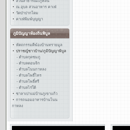
สวนสาธารณะภูหล่น
ณ.อุบล สวนอาหาร คาเฟ่
วัดป่าปากโดม
คาเฟ่พิมพ์บุญญา
ภูมิปัญญาท้องถิ่นพิบูล
หัตถกรรมตีฆ้องบ้านทรายมูล
ปราชญ์ชาวบ้าน/ภูมิปัญญาพิบูล
- ตำบลกุดชมภู
- ตำบลดอนจิก
- ตำบลโนนกาหลง
- ตำบลโพธิ์ไทร
- ตำบลโพธิ์ศรี
- ตำบลไร่ใต้
ซาลาเปาแม่บ้านภูเขาแก้ว
การถนอมอาหารบ้านโนน
กาหลง