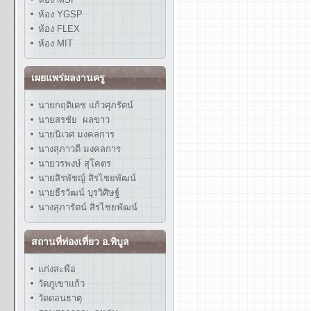
ห้อง YGSP
ห้อง FLEX
ห้อง MIT
เผยแพร่ผลงานครู
นายกฤติเดช แก้วศุภรัตน์
นายสรชัย ผลขาว
นายนิเวศ มงคลการ
นางสุภาวดี มงคลการ
นายวรพงษ์ สุโคตร
นายสิรพัชญ์ สิรไชยพัฒน์
นายธีรวัฒน์ บุรวิศิษฐ์
นางสุภารัตน์ สิรไชยพัฒน์
สถานที่ท่องเที่ยว อ.พิบูล
แก่งสะพือ
วัดภูเขาแก้ว
วัดดอนธาตุ