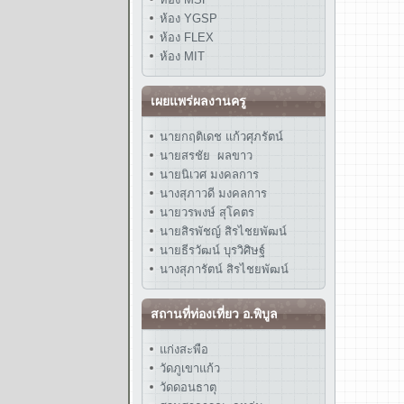
ห้อง YGSP
ห้อง FLEX
ห้อง MIT
เผยแพร่ผลงานครู
นายกฤติเดช แก้วศุภรัตน์
นายสรชัย ผลขาว
นายนิเวศ มงคลการ
นางสุภาวดี มงคลการ
นายวรพงษ์ สุโคตร
นายสิรพัชญ์ สิรไชยพัฒน์
นายธีรวัฒน์ บุรวิศิษฐ์
นางสุภารัตน์ สิรไชยพัฒน์
สถานที่ท่องเที่ยว อ.พิบูล
แก่งสะพือ
วัดภูเขาแก้ว
วัดดอนธาตุ