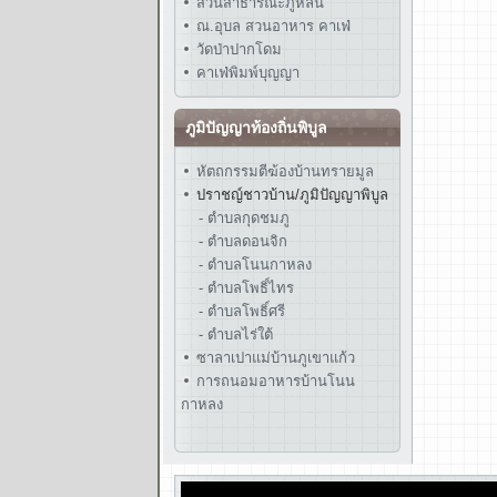
สวนสาธารณะภูหล่น
ณ.อุบล สวนอาหาร คาเฟ่
วัดป่าปากโดม
คาเฟ่พิมพ์บุญญา
ภูมิปัญญาท้องถิ่นพิบูล
หัตถกรรมตีฆ้องบ้านทรายมูล
ปราชญ์ชาวบ้าน/ภูมิปัญญาพิบูล
- ตำบลกุดชมภู
- ตำบลดอนจิก
- ตำบลโนนกาหลง
- ตำบลโพธิ์ไทร
- ตำบลโพธิ์ศรี
- ตำบลไร่ใต้
ซาลาเปาแม่บ้านภูเขาแก้ว
การถนอมอาหารบ้านโนน
กาหลง