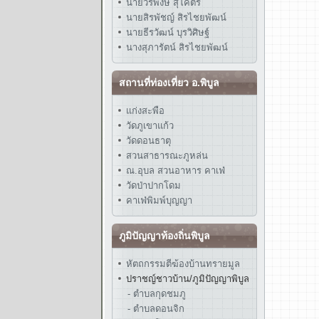
นายวรพงษ์ สุโคตร
นายสิรพัชญ์ สิรไชยพัฒน์
นายธีรวัฒน์ บุรวิศิษฐ์
นางสุภารัตน์ สิรไชยพัฒน์
สถานที่ท่องเที่ยว อ.พิบูล
แก่งสะพือ
วัดภูเขาแก้ว
วัดดอนธาตุ
สวนสาธารณะภูหล่น
ณ.อุบล สวนอาหาร คาเฟ่
วัดป่าปากโดม
คาเฟ่พิมพ์บุญญา
ภูมิปัญญาท้องถิ่นพิบูล
หัตถกรรมตีฆ้องบ้านทรายมูล
ปราชญ์ชาวบ้าน/ภูมิปัญญาพิบูล
- ตำบลกุดชมภู
- ตำบลดอนจิก